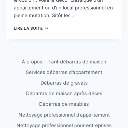
appartement ou d’un local professionnel en
pleine mutation. Sitôt les…
EVACUER
LIRE LA SUITE
LES
GRAVATS
APRÈS
TRAVAUX
:
À propos
Tarif débarras de maison
SOLUTIONS
POUR
Services débarras d’appartement
PARTICULIERS
ET
Débarras de gravats
PROFESSIONNELS
Débarras de maison après décès
Débarras de meubles
Nettoyage professionnel d’appartement
Nettoyage professionnel pour entreprises